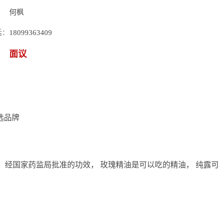
：
何枫
话：
18099363409
面议
选品牌
 经国家药监局批准的功效， 玫瑰精油是可以吃的精油， 纯露