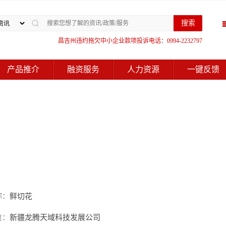
搜索
昌吉州违约拖欠中小企业款项投诉电话：0994-2232797
产品推介
融资服务
人力资源
一键反馈
称：
鲜切花
位：
新疆龙腾天域科技发展公司