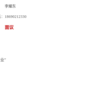
：
李耀东
话：
18690212330
面议
业”